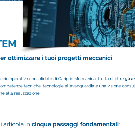
TEM
per ottimizzare i tuoi progetti meccanici
cio operativo consolidato di Gariglio Meccanica, frutto di oltre
50 a
ompetenze tecniche, tecnologie all’avanguardia e una visione consul
ne alla realizzazione.
i articola in
cinque passaggi fondamentali
: