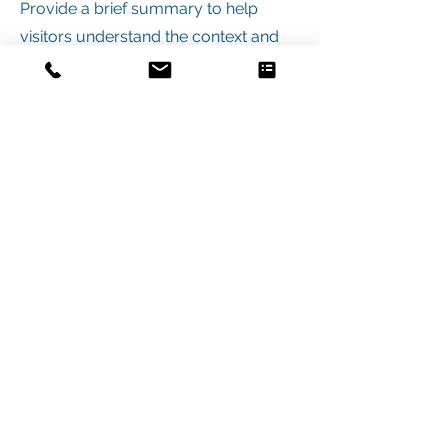
Provide a brief summary to help
visitors understand the context and
background of your work. Click on
"Edit Text" or double click on the text
box to start.